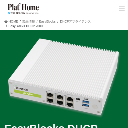
コ
ナ
ン
ビ
テ
ゲ
ン
ー
HOME
製品情報
EasyBlocks
DHCPアプライアンス
ツ
シ
EasyBlocks DHCP 2000
へ
ョ
ス
ン
キ
に
ッ
移
プ
動