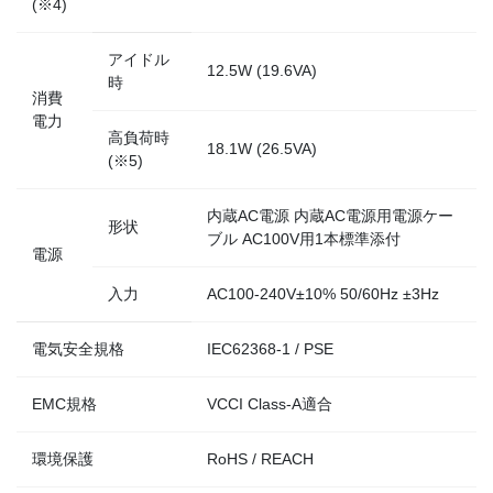
(※4)
アイドル
12.5W (19.6VA)
時
消費
電力
高負荷時
18.1W (26.5VA)
(※5)
内蔵AC電源 内蔵AC電源用電源ケー
形状
ブル AC100V用1本標準添付
電源
入力
AC100-240V±10% 50/60Hz ±3Hz
電気安全規格
IEC62368-1 / PSE
EMC規格
VCCI Class-A適合
環境保護
RoHS / REACH