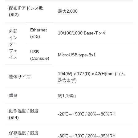
配布IPアドレス数
最大2,000
(※2)
Ethernet
外部
10/100/1000 Base-T x 4
(※3)
イン
ター
フェ
USB
MicroUSB type-Bx1
イス
(Console)
194(W) x 177(D) x 42(H)mm (ゴム
筐体サイズ
足含まず)
重量
約1,160g
動作温度 / 湿度
-20℃～+50℃ / 20%～80%RH
(※4)
保存温度 / 湿度
-30℃～+70℃ / 20%～95%RH