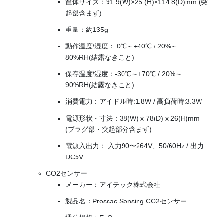
筐体サイズ：91.9(W)×25 (H)×114.8(D)mm (突
起部含まず)
重量：約135g
動作温度/湿度： 0℃～+40℃ / 20%～
80%RH(結露なきこと)
保存温度/湿度：-30℃～+70℃ / 20%～
90%RH(結露なきこと)
消費電力：アイドル時:1.8W / 高負荷時:3.3W
電源形状・寸法：38(W) x 78(D) x 26(H)mm
(プラグ部・突起部分含まず)
電源入出力： 入力90〜264V、50/60Hz / 出力
DC5V
CO2センサー
メーカー：アイテック株式会社
製品名：Pressac Sensing CO2センサー