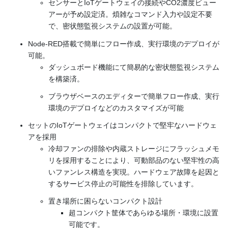
センサーとIoTゲートウェイの接続やCO2濃度ビュー
アーが予め設定済。煩雑なコマンド入力や設定不要
で、密状態監視システムの設置が可能。
Node-RED搭載で簡単にフロー作成、実行環境のデプロイが
可能。
ダッシュボード機能にて簡易的な密状態監視システム
を構築済。
ブラウザベースのエディターで簡単フロー作成、実行
環境のデプロイなどのカスタマイズが可能
セットのIoTゲートウェイはコンパクトで堅牢なハードウェ
アを採用
冷却ファンの排除や内蔵ストレージにフラッシュメモ
リを採用することにより、可動部品のない堅牢性の高
いファンレス構造を実現。ハードウェア故障を起因と
するサービス停止の可能性を排除しています。
置き場所に困らないコンパクト設計
超コンパクト筐体であらゆる場所・環境に設置
可能です。