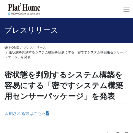
コ
ナ
ン
ビ
テ
ゲ
ン
ー
ツ
シ
プレスリリース
へ
ョ
ス
ン
キ
に
HOME
プレスリリース
ッ
移
密状態を判別するシステム構築を容易にする「密ですシステム構築用センサーパ
ッケージ」を発表
プ
動
密状態を判別するシステム構築を
容易にする「密ですシステム構築
用センサーパッケージ」を発表
印刷される方はこちら