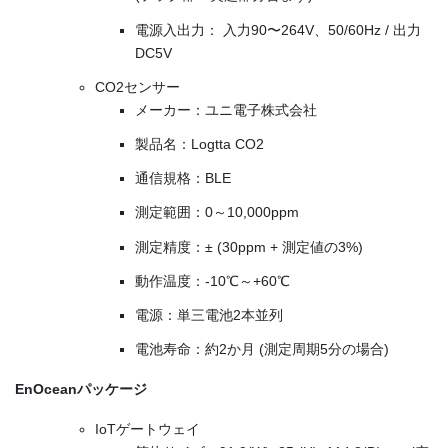
電源入出力： 入力90〜264V、50/60Hz / 出力
DC5V
CO2センサー
メーカー：ユニ電子株式会社
製品名：Logtta CO2
通信規格：BLE
測定範囲：0～10,000ppm
測定精度：± (30ppm + 測定値の3%)
動作温度：-10℃～+60℃
電源：単三電池2本並列
電池寿命：約2か月 (測定周期5分の場合)
EnOceanパッケージ
IoTゲートウェイ