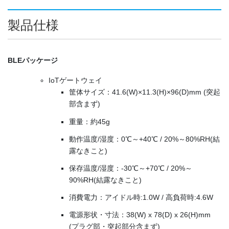
製品仕様
BLEパッケージ
IoTゲートウェイ
筐体サイズ：41.6(W)×11.3(H)×96(D)mm (突起
部含まず)
重量：約45g
動作温度/湿度：0℃～+40℃ / 20%～80%RH(結
露なきこと)
保存温度/湿度：-30℃～+70℃ / 20%～
90%RH(結露なきこと)
消費電力：アイドル時:1.0W / 高負荷時:4.6W
電源形状・寸法：38(W) x 78(D) x 26(H)mm
(プラグ部・突起部分含まず)