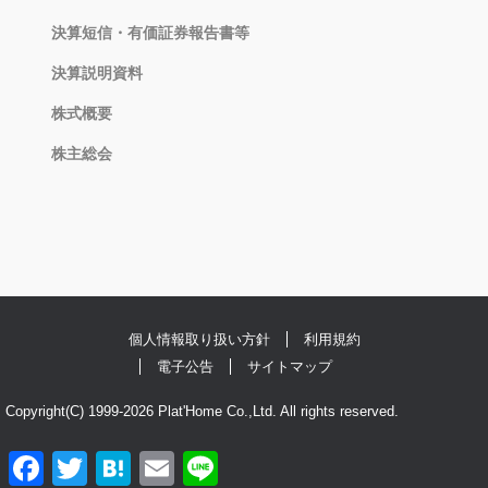
決算短信・有価証券報告書等
決算説明資料
株式概要
株主総会
個人情報取り扱い方針
利用規約
電子公告
サイトマップ
Copyright(C) 1999-2026 Plat'Home Co.,Ltd. All rights reserved.
F
T
H
E
L
a
w
a
m
i