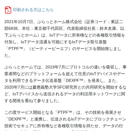
印刷される方はこちら
2021年10月7日、ぷらっとホーム株式会社（証券コード：東証二
部6836、本社：東京都千代田区、代表取締役社長：鈴木友康、以
下ぷらっとホーム）は、IoTデータに所有権などの各種取引情報を
付加し、IoTデータ流通を可能にするIoTデータ取引基盤
「PTPF™」（ピーティーピーエフ）のサービスを開始致しまし
た。
ぷらっとホームでは、2019年7月にプロトコルの違いを吸収し、事
業者間などのプラットフォームを超えて任意のIoTデバイスやデー
タを利用できるデータ伝送基盤「DEXPF™」を発表し、また、
2020年7月には慶應義塾大学SFC研究所との共同研究を開始するな
ど、IoTデバイスから送信されるデータの利活用ネットワークに関
する開発を重ねて参りました。
この度サービス開始となる「PTPF™」は、その技術を発展させ
「DEXPF™」と連携し、伝送されるIoTデータにブロックチェーン
技術でセキュアに所有権など各種取引情報を持たせ、データの行