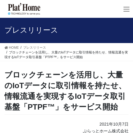
コ
ナ
ン
ビ
テ
ゲ
ン
ー
ツ
シ
プレスリリース
へ
ョ
ス
ン
キ
に
HOME
プレスリリース
ッ
移
ブロックチェーンを活用し、大量のIoTデータに取引情報を持たせ、情報流通を実
現するIoTデータ取引基盤「PTPF™」をサービス開始
プ
動
ブロックチェーンを活用し、大量
のIoTデータに取引情報を持たせ、
情報流通を実現するIoTデータ取引
基盤「PTPF™」をサービス開始
2021年10月7日
ぷらっとホーム株式会社