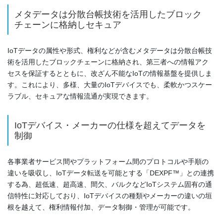
メタデータは分散台帳技術を活用したブロック
チェーンに格納しセキュア
IoTデータの属性や形式、権利などが含むメタデータは分散台帳技
術を活用したブロックチェーンに格納され、第三者への情報アク
セスを保証するとともに、改ざん不能なIoTの情報基盤を提供しま
す。これにより、多様、大量のIoTデバイスでも、柔軟かつスケー
ラブル、セキュアな情報流通が実現できます。
IoTデバイス・メーカーの仕様を超えてデータを
制御
各事業者サービス間やプラットフォーム間のプロトコルや手順の
違いを吸収し、IoTデータ転送を可能とする「DEXPF™」との連携
する為、超低速、超高速、間欠、バルクなどIoTシステム固有の通
信特性に対応しており、IoTデバイスの種類やメーカーの違いの垣
根を越えて、権利情報付加、データ制御・管理が可能です。