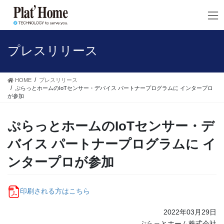
コ
ナ
ン
ビ
テ
ゲ
ン
ー
ツ
シ
プレスリリース
へ
ョ
ス
ン
キ
に
HOME
プレスリリース
ッ
移
ぷらっとホームのIoTセンサー・デバイス パートナープログラムに インタープロ
が参加
プ
動
ぷらっとホームのIoTセンサー・デ
バイス パートナープログラムに イ
ンタープロが参加
印刷される方はこちら
2022年03月29日
ぷらっとホーム株式会社