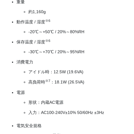
重量
約1,160g
※6
動作温度 / 湿度
-20℃～+50℃ / 20%～80%RH
※6
保存温度 / 湿度
-30℃～+70℃ / 20%～95%RH
消費電力
アイドル時：12.5W (19.6VA)
※7
高負荷時
：18.1W (26.5VA)
電源
形状：内蔵AC電源
入力：AC100-240V±10% 50/60Hz ±3Hz
電気安全規格