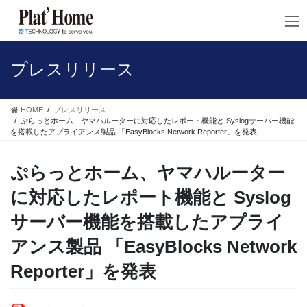
コ
ナ
ン
ビ
テ
ゲ
ン
ー
ツ
シ
プレスリリース
へ
ョ
ス
ン
キ
に
HOME
プレスリリース
ッ
移
ぷらっとホーム、ヤマハルーターに対応したレポート機能と Syslogサーバー機能
を搭載したアプライアンス製品 「EasyBlocks Network Reporter」を発表
プ
動
ぷらっとホーム、ヤマハルーター
に対応したレポート機能と Syslog
サーバー機能を搭載したアプライ
アンス製品 「EasyBlocks Network
Reporter」を発表