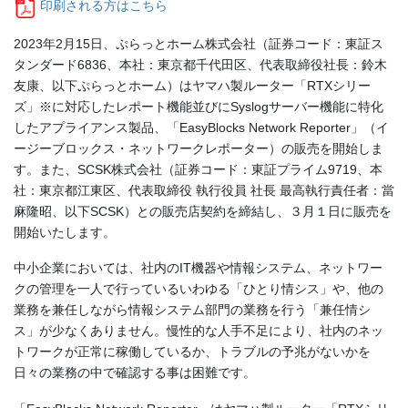
印刷される方はこちら
2023年2月15日、ぷらっとホーム株式会社（証券コード：東証ス
タンダード6836、本社：東京都千代田区、代表取締役社長：鈴木
友康、以下ぷらっとホーム）はヤマハ製ルーター「RTXシリー
ズ」※に対応したレポート機能並びにSyslogサーバー機能に特化
したアプライアンス製品、「EasyBlocks Network Reporter」（イ
ージーブロックス・ネットワークレポーター）の販売を開始しま
す。また、SCSK株式会社（証券コード：東証プライム9719、本
社：東京都江東区、代表取締役 執行役員 社長 最高執行責任者：當
麻隆昭、以下SCSK）との販売店契約を締結し、３月１日に販売を
開始いたします。
中小企業においては、社内のIT機器や情報システム、ネットワー
クの管理を一人で行っているいわゆる「ひとり情シス」や、他の
業務を兼任しながら情報システム部門の業務を行う「兼任情シ
ス」が少なくありません。慢性的な人手不足により、社内のネッ
トワークが正常に稼働しているか、トラブルの予兆がないかを
日々の業務の中で確認する事は困難です。