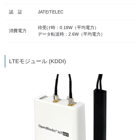
認 証
JATE/TELEC
待受け時：0.18W（平均電力）
消費電力
データ転送時：2.6W（平均電力）
LTEモジュール (KDDI)