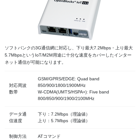
ソフトバンクの3G通信網に対応し、下り最大7.2Mbps・上り最大
5.7MbpsというIoT/M2M用途に十分な速度をカバーしたインター
ネット通信が可能になります。
GSM/GPRS/EDGE: Quad band
対応周波
850/900/1800/1900MHz
数帯
W-CDMA(UMTS/HSPA+): Five band
800/850/900/1900/2100MHz
データ通
下り：7.2Mbps（理論値）
信速度
上り：5.7Mbps（理論値）
制御方法
ATコマンド