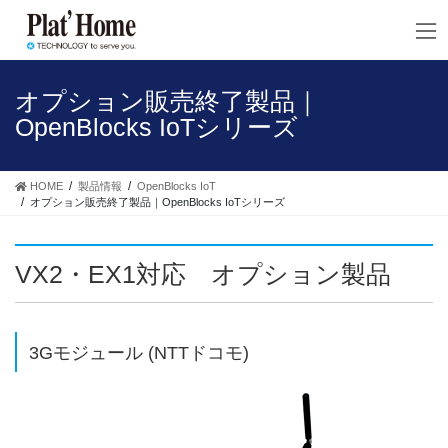
コ
ナ
ン
ビ
テ
ゲ
ン
ー
ツ
シ
オプション販売終了製品｜
へ
ョ
OpenBlocks IoTシリーズ
ス
ン
キ
に
ッ
移
HOME
製品情報
OpenBlocks IoT
プ
動
オプション販売終了製品｜OpenBlocks IoTシリーズ
VX2・EX1対応 オプション製品
3Gモジュール (NTTドコモ)