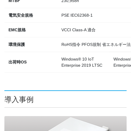
MTBF
230,958h
電気安全規格
PSE IEC62368-1
EMC規格
VCCI Class-A 適合
環境保護
RoHS指令 PFOS規制 省エネルギー法
Windows® 10 IoT
Windows®
出荷時OS
Enterprise 2019 LTSC
Enterpri
導入事例