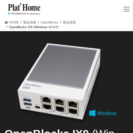
コ
ナ
ン
ビ
テ
ゲ
ン
ー
HOME
製品情報
OpenBlocks
製品情報
ツ
シ
OpenBlocks IX9 (Windows 10 IoT)
へ
ョ
ス
ン
キ
に
ッ
移
プ
動