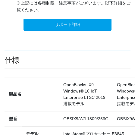
※上記には各種制限・注意事項がございます。以下詳細をご
覧ください。
サポート詳細
仕様
OpenBlocks IX9
OpenBloc
Windows® 10 IoT
Windows®
製品名
Enterprise LTSC 2019
Enterpri
搭載モデル
搭載モデ
型番
OBSIX9/W/L1809/256G
OBSIX9/
モデル
Intel Atom®プロセッサー E3845