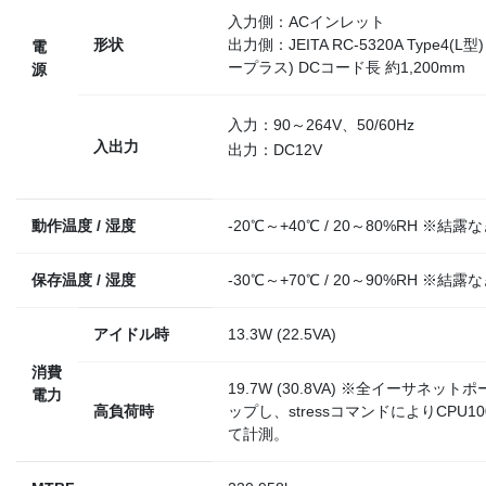
入力側：ACインレット
形状
出力側：JEITA RC-5320A Type4(L型)
電
ープラス) DCコード長 約1,200mm
源
入力：90～264V、50/60Hz
入出力
出力：DC12V
動作温度 / 湿度
-20℃～+40℃ / 20～80%RH ※結露
保存温度 / 湿度
-30℃～+70℃ / 20～90%RH ※結露
アイドル時
13.3W (22.5VA)
消費
19.7W (30.8VA) ※全イーサネッ
電力
高負荷時
ップし、stressコマンドによりCPU1
て計測。