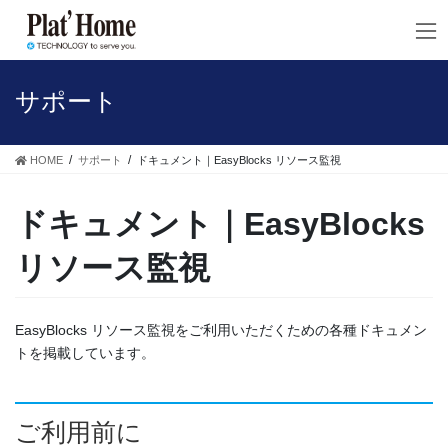
コ
ナ
ン
ビ
テ
ゲ
ン
ー
ツ
シ
サポート
へ
ョ
ス
ン
キ
に
HOME
サポート
ドキュメント｜EasyBlocks リソース監視
ッ
移
プ
動
ドキュメント｜EasyBlocks
リソース監視
EasyBlocks リソース監視をご利用いただくための各種ドキュメン
トを掲載しています。
ご利用前に