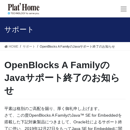
コ
ナ
ン
ビ
テ
ゲ
ン
ー
ツ
シ
サポート
へ
ョ
ス
ン
キ
に
HOME
サポート
OpenBlocks A FamilyのJavaサポート終了のお知らせ
ッ
移
プ
動
OpenBlocks A Familyの
Javaサポート終了のお知ら
せ
平素は格別のご高配を賜り、厚く御礼申し上げます。
さて、この度OpenBlocks A FamilyのJava™ SE for Embeddedを
搭載した下記対象製品につきまして、Oracle社によるサポート終
了に伴い、2019年12月27日をもってJava SE for Embeddedに関