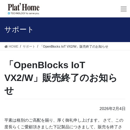
コ
ナ
ン
ビ
テ
ゲ
ン
ー
ツ
シ
サポート
へ
ョ
ス
ン
キ
に
HOME
サポート
「OpenBlocks IoT VX2/W」販売終了のお知らせ
ッ
移
プ
動
「OpenBlocks IoT
VX2/W」販売終了のお知ら
せ
2026年2月4日
平素は格別のご高配を賜り、厚く御礼申し上げます。 さて、この
度長らくご愛顧頂きました下記製品につきまして、販売を終了さ