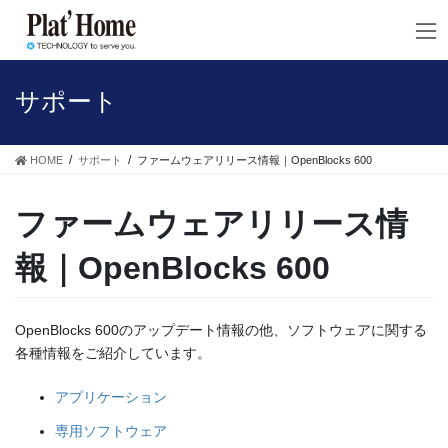
コ
ナ
ン
ビ
テ
ゲ
ン
ー
ツ
シ
サポート
へ
ョ
ス
ン
キ
に
HOME
サポート
ファームウェアリリース情報｜OpenBlocks 600
ッ
移
プ
動
ファームウェアリリース情
報｜OpenBlocks 600
OpenBlocks 600のアップデート情報の他、ソフトウェアに関する
各種情報をご紹介しています。
アプリケーション
専用ソフトウェア