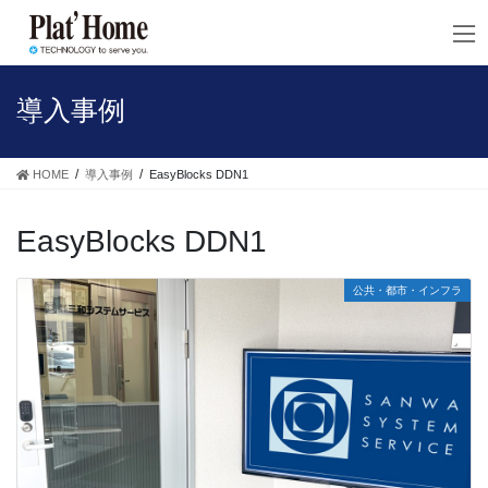
コ
ナ
ン
ビ
テ
ゲ
ン
ー
ツ
シ
導入事例
へ
ョ
ス
ン
キ
に
HOME
導入事例
EasyBlocks DDN1
ッ
移
プ
動
EasyBlocks DDN1
公共・都市・インフラ