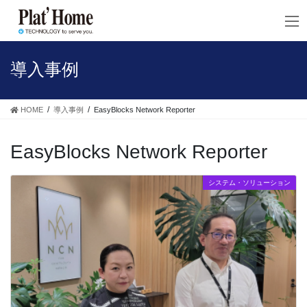
コ
ナ
ン
ビ
テ
ゲ
ン
ー
ツ
シ
導入事例
へ
ョ
ス
ン
キ
に
HOME
導入事例
EasyBlocks Network Reporter
ッ
移
プ
動
EasyBlocks Network Reporter
システム・ソリューション