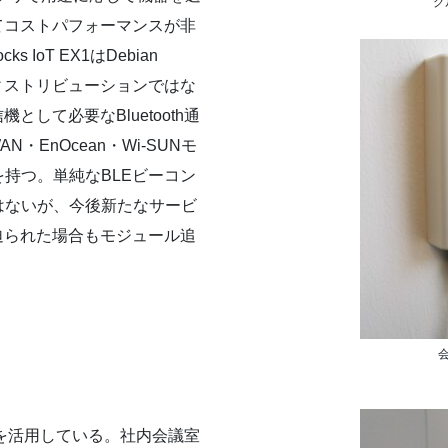
グ
てコストパフォーマンスが非
IoT EX1はDebian
ディストリビューションではな
して必要なBluetooth通
N・EnOcean・Wi-SUNモ
持つ。単純なBLEビーコン
はないが、今後新たなサービ
迫られた場合もモジュール追
を活用している。社内会議室