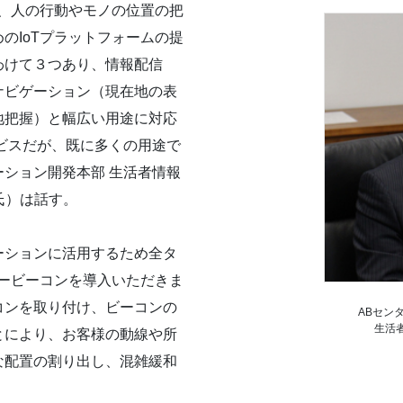
ンを活用し、人の行動やモノの位置の把
のIoTプラットフォームの提
わけて３つあり、情報配信
ナビゲーション（現在地の表
地把握）と幅広い用途に対応
ービスだが、既に多くの用途で
ーション開発本部 生活者情報
氏）は話す。
ーションに活用するため全タ
ラービーコンを導入いただきま
コンを取り付け、ビーコンの
ABセン
生活
とにより、お客様の動線や所
な配置の割り出し、混雑緩和