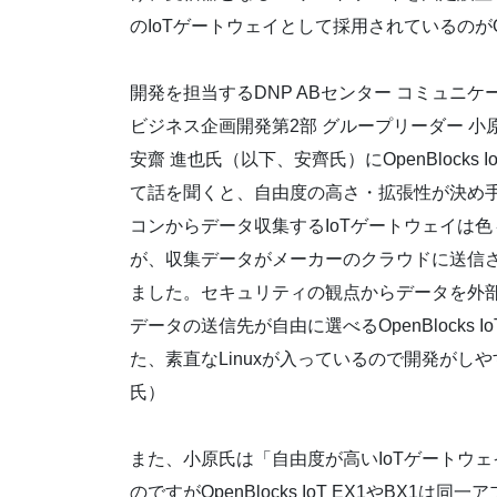
のIoTゲートウェイとして採用されているのがOpenB
開発を担当するDNP ABセンター コミュニケ
ビジネス企画開発第2部 グループリーダー 小原
安齋 進也氏（以下、安齊氏）にOpenBlocks 
て話を聞くと、自由度の高さ・拡張性が決め手
コンからデータ収集するIoTゲートウェイは
が、収集データがメーカーのクラウドに送信
ました。セキュリティの観点からデータを外
データの送信先が自由に選べるOpenBlocks I
た、素直なLinuxが入っているので開発がし
氏）
また、小原氏は「自由度が高いIoTゲートウ
のですがOpenBlocks IoT EX1やBX1