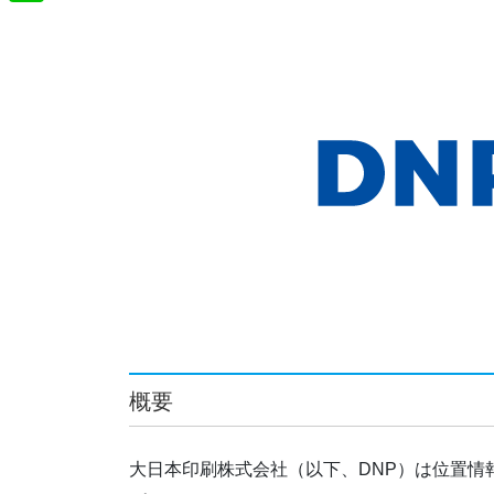
t
m
o
L
t
e
a
o
i
e
n
i
k
n
r
a
l
e
概要
大日本印刷株式会社（以下、DNP）は位置情報