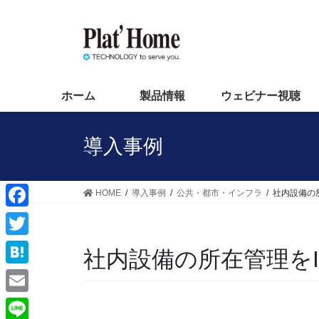
コ
ナ
ン
ビ
テ
ゲ
ン
ー
ツ
シ
へ
ョ
ホーム
製品情報
ウェビナー視聴
ス
ン
キ
に
導入事例
ッ
移
プ
動
HOME
導入事例
公共・都市・インフラ
社内設備の所
F
a
T
社内設備の所在管理をI
c
w
H
e
i
a
E
b
t