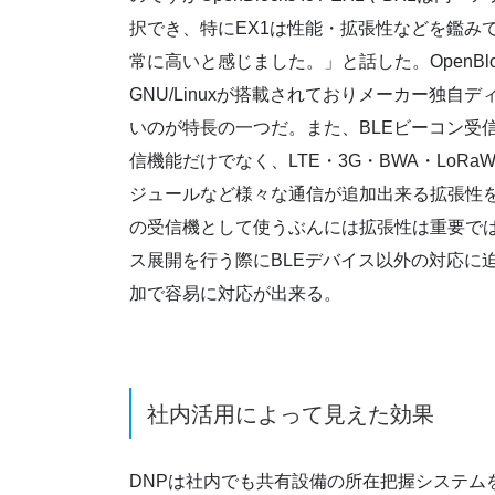
択でき、特にEX1は性能・拡張性などを鑑み
常に高いと感じました。」と話した。OpenBlocks 
GNU/Linuxが搭載されておりメーカー独自
いのが特長の一つだ。また、BLEビーコン受信機と
信機能だけでなく、LTE・3G・BWA・LoRaWA
ジュールなど様々な通信が追加出来る拡張性を
の受信機として使うぶんには拡張性は重要で
ス展開を行う際にBLEデバイス以外の対応に
加で容易に対応が出来る。
社内活用によって見えた効果
DNPは社内でも共有設備の所在把握システム