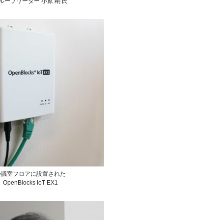
ループリーダー 小原 剛 氏
会議室フロアに設置された
OpenBlocks IoT EX1