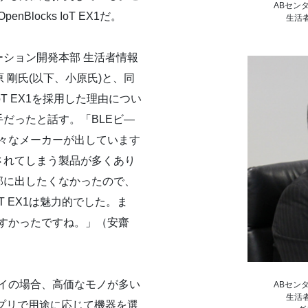
ABセン
locks IoT EX1だ。
生活
ーション開発本部 生活者情報
 剛氏(以下、小原氏)と、同
IoT EX1を採用した理由につい
だったと話す。「BLEビ―
色々なメーカーが出しています
されてしまう製品が多くあり
部に出したくなかったので、
oT EX1は魅力的でした。ま
やすかったですね。」（安齋
ェイの場合、高価なモノが多い
ABセン
生活
は同一アプリで用途に応じて機器を選