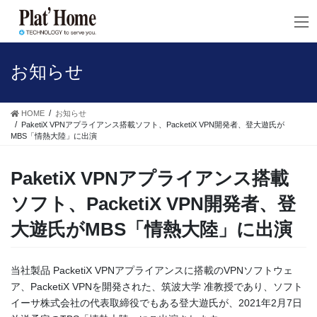
コ
ナ
ン
ビ
テ
ゲ
ン
ー
ツ
シ
お知らせ
へ
ョ
ス
ン
キ
に
HOME
お知らせ
ッ
移
PaketiX VPNアプライアンス搭載ソフト、PacketiX VPN開発者、登大遊氏が
MBS「情熱大陸」に出演
プ
動
PaketiX VPNアプライアンス搭載
ソフト、PacketiX VPN開発者、登
大遊氏がMBS「情熱大陸」に出演
当社製品 PacketiX VPNアプライアンスに搭載のVPNソフトウェ
ア、PacketiX VPNを開発された、筑波大学 准教授であり、ソフト
イーサ株式会社の代表取締役でもある登大遊氏が、2021年2月7日