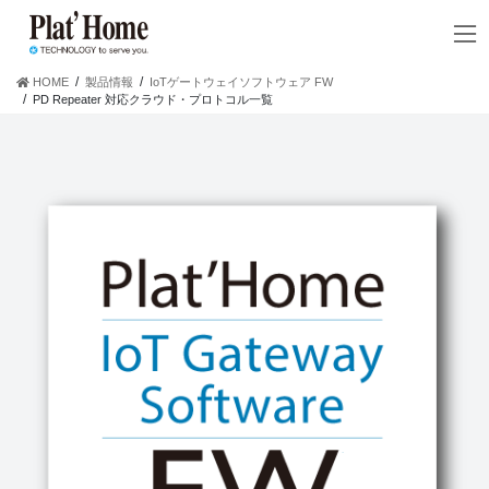
コ
ナ
ン
ビ
テ
ゲ
ン
ー
HOME
製品情報
IoTゲートウェイソフトウェア FW
ツ
シ
PD Repeater 対応クラウド・プロトコル一覧
へ
ョ
ス
ン
キ
に
ッ
移
プ
動