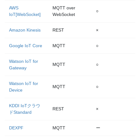
AWS
MQTT over
○
IoT[WebSocket]
WebSocket
Amazon Kinesis
REST
×
Google IoT Core
MQTT
○
Watson IoT for
MQTT
○
Gateway
Watson IoT for
MQTT
○
Device
KDDI IoTクラウ
REST
×
ドStandard
DEXPF
MQTT
ー