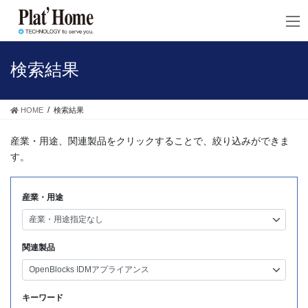
コ
ナ
ン
ビ
テ
ゲ
ン
ー
ツ
シ
検索結果
へ
ョ
ス
ン
キ
に
HOME
検索結果
ッ
移
プ
動
産業・用途、関連製品をクリックすることで、絞り込みができま
す。
産業・用途
関連製品
キーワード