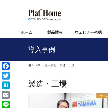
コ
ナ
ン
ビ
テ
ゲ
ン
ー
ツ
シ
へ
ョ
ホーム
製品情報
ウェビナー視聴
ス
ン
キ
に
導入事例
ッ
移
プ
動
HOME
導入事例
製造・工場
F
a
製造・工場
T
c
w
H
製造・工
e
i
a
E
b
t