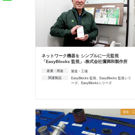
t
m
o
L
t
e
a
o
i
e
n
i
k
n
r
a
l
e
ネットワーク機器を シンプルに一元監視
「EasyBlocks 監視」-株式会社彌満和製作所
産業・用途
製造・工場
関連製品
EasyBlocks 監視
、
EasyBlocks 監視シリ
ーズ
、
EasyBlocksシリーズ
製造・工