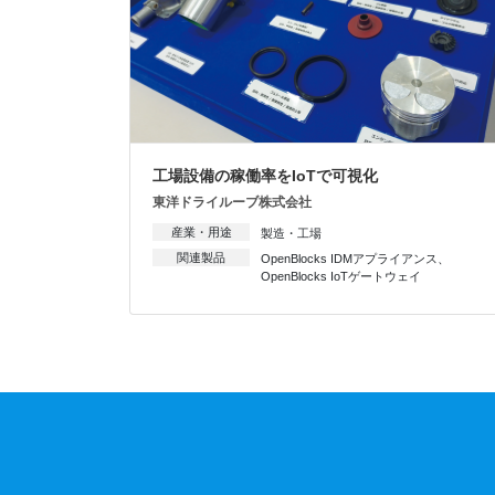
工場設備の稼働率をIoTで可視化
東洋ドライルーブ株式会社
産業・用途
製造・工場
関連製品
OpenBlocks IDMアプライアンス
、
OpenBlocks IoTゲートウェイ