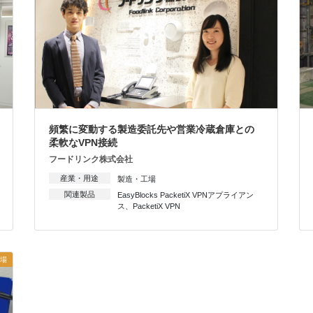
頻繁に変動する製造委託先や営業冷蔵倉庫との
柔軟なVPN接続
フードリンク株式会社
産業・用途
製造・工場
関連製品
EasyBlocks PacketiX VPNアプライアン
ス
、
PacketiX VPN
場