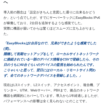
へ
導入前の懸念は「設定がきちんと意図した通りに出来るかどう
か」という点でしたが、すでにサーバーラックにEasyBlocks IPv6
が稼働しており、2台目を追加するような感覚でした。
実際に機器が届いてからは驚くほどスムーズに立ち上がりまし
た。
「EasyBlocksは2台目なので、兄弟ができたような感覚でした
(笑)。
開梱して初期セットアップをして、ローカルサイトネットワーク
に接続されている一部のデバイス情報をCSVで登録したら、その
日のうちに40台ぐらいのデバイスの監視を始められたんです。
こりゃいいと思って、翌日にはローカル・リモートサイト問わ
ず、全てのネットワークデバイスを登録しました。」
現在はL3スイッチ、L2スイッチ、アクセスポイント、複合機、プ
リンター、UTM、Webサーバー、PBXまで、拠点のネットワーク
機器を網羅的にカバーしています。導入から1年経過しましたが、
パフォーマンスへの影響は全く見られないとのことです。