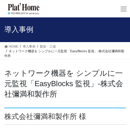
コ
ナ
ン
ビ
テ
ゲ
ン
ー
ツ
シ
導入事例
へ
ョ
ス
ン
キ
に
HOME
導入事例
製造・工場
ッ
移
ネットワーク機器を シンプルに一元監視「EasyBlocks 監視」-株式会社彌満和製
作所
プ
動
ネットワーク機器を シンプルに一
元監視「EasyBlocks 監視」-株式会
社彌満和製作所
株式会社彌満和製作所 様