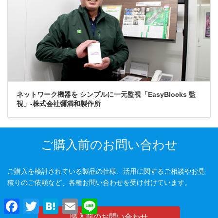
ネットワーク機器を シンプルに一元監視「EasyBlocks 監
視」-株式会社彌満和製作所
ご購入前のお問い合わせ
ご購入を検討されている製品の仕様、活用に関するご相談やお見
積りのご依頼など、各種お問い合わせを受け付けています。
F
T
H
E
L
a
w
a
m
i
購入前のお問い合わせ