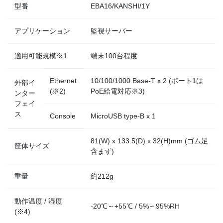
型番
EBA16/KANSHI/1Y
アプリケーション
監視サーバー
適用可能規模※1
端末100台程度
Ethernet
10/100/1000 Base-T x 2 (ポート1は
外部イ
(※2)
PoE給電対応※3)
ンター
フェイ
ス
Console
MicroUSB type-B x 1
81(W) x 133.5(D) x 32(H)mm (ゴム足
筐体サイズ
含まず)
重量
約212g
動作温度 / 湿度
-20℃～+55℃ / 5%～95%RH
(※4)