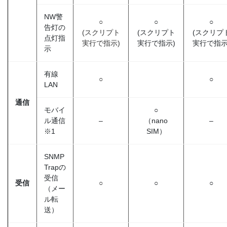
NW警
○
○
○
告灯の
(スクリプト
(スクリプト
(スクリプ
点灯指
実行で指示)
実行で指示)
実行で指示
示
有線
○
○
LAN
通信
モバイ
○
ル通信
–
（nano
–
※1
SIM）
SNMP
Trapの
受信
受信
○
○
○
（メー
ル転
送）