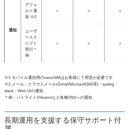
デフォ
ルト通
○
○
○
知 ※2
通知
ユーザ
ースク
リプト
○
○
○
実行 *
例
※1 モバイル通信用のnanoSIMはお客様にて用意が必要です
※2 メール・クラウドメール(Gmail/Microsoft365等)・syslog・
slack・Web UIの通知
＊例：パトライトやteamsなど各種SNSへの通知
長期運用を支援する保守サポート付
属