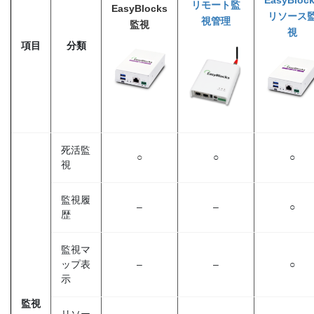
EasyBloc
リモート監
EasyBlocks
リソース
視管理
監視
視
項目
分類
死活監
○
○
○
視
監視履
–
–
○
歴
監視マ
ップ表
–
–
○
示
監視