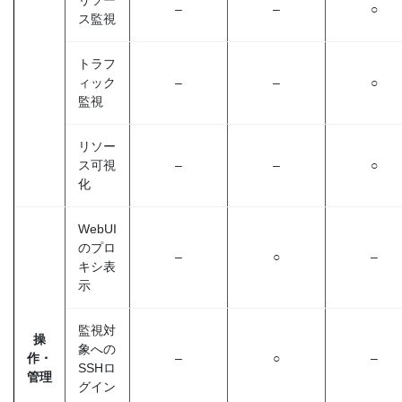
リソー
–
–
○
ス監視
トラフ
ィック
–
–
○
監視
リソー
ス可視
–
–
○
化
WebUI
のプロ
–
○
–
キシ表
示
監視対
操
象への
作・
–
○
–
SSHロ
管理
グイン