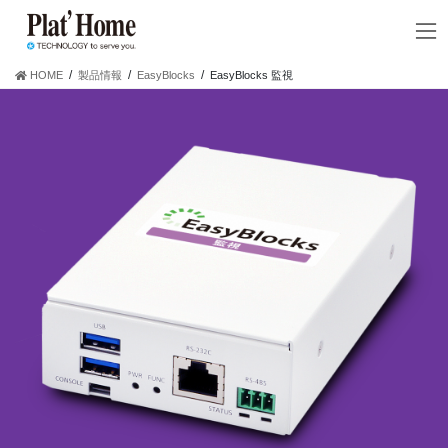
コ
ナ
ン
ビ
テ
ゲ
ン
ー
HOME
製品情報
EasyBlocks
EasyBlocks 監視
ツ
シ
へ
ョ
ス
ン
キ
に
ッ
移
プ
動