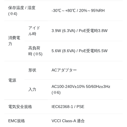
保存温度 / 湿度
-30℃～+80℃ / 20%～95%RH
(※4)
アイド
3.9W (6.3VA) / PoE受電時3.8W
ル時
消費電
力
高負荷
5.6W (8.6VA) / PoE受電時5.5W
時 (※5)
形状
ACアダプター
電源
AC100-240V±10% 50/60Hz±3Hz
入力
(※6)
電気安全規格
IEC62368-1 / PSE
EMC規格
VCCI Class-A 適合