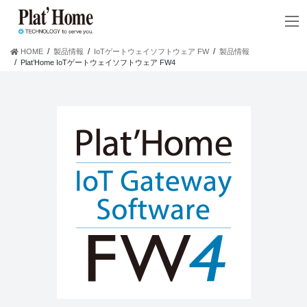
コ
ナ
ン
ビ
テ
ゲ
ン
ー
HOME
製品情報
IoTゲートウェイソフトウェア FW
製品情報
ツ
シ
Plat’Home IoTゲートウェイソフトウェア FW4
へ
ョ
ス
ン
キ
に
ッ
移
プ
動