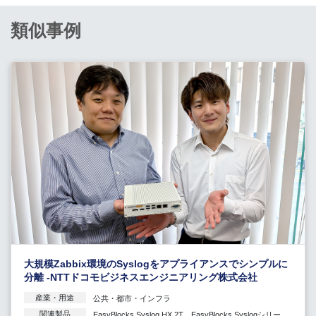
類似事例
大規模Zabbix環境のSyslogをアプライアンスでシンプルに
分離 -NTTドコモビジネスエンジニアリング株式会社
産業・用途
公共・都市・インフラ
関連製品
EasyBlocks Syslog HX 2T
、
EasyBlocks Syslogシリー