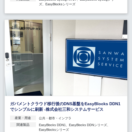
ズ
、
EasyBlocksシリーズ
ガバメントクラウド移行後のDNS基盤をEasyBlocks DDN1
でシンプルに刷新 -株式会社三和システムサービス
産業・用途
公共・都市・インフラ
関連製品
EasyBlocks DDN1
、
EasyBlocks DDNシリーズ
、
EasyBlocksシリーズ