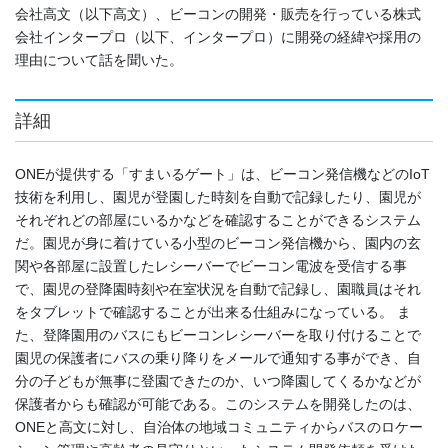
会社高文（以下高文）、ビーコンの開発・販売を行っている株式
会社インタープロ（以下、インタープロ）に開発の経緯や採用の
理由について話を聞いた。
詳細
ONEが提供する「すまいるゲート」は、ビーコン発信機などのIoT
技術を利用し、園児が登園した時刻を自動で記録したり、園児が
それぞれどの部屋にいるかなどを確認することができるシステム
だ。園児が身に着けている小型のビーコン発信機から、園内の玄
関や各部屋に設置したレシーバーでビーコン電波を受信する事
で、園児の登降園時刻や在室状況を自動で記録し、園職員はそれ
をタブレットで確認することが出来る仕組みになっている。 ま
た、登降園用のバスにもビーコンレシーバーを取り付けることで
園児の保護者にバスの乗り降りをメールで通知する事ができ、自
分の子どもが無事に登園できたのか、いつ降園してくるかなどが
保護者からも確認が可能である。このシステムを開発したのは、
ONEと高文に対し、自治体の地域コミュニティからバスのロケー