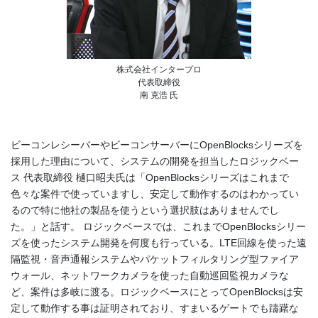
株式会社インタープロ
代表取締役
南 克浩 氏
ビーコンレシーバーやビーコンサーバーにOpenBlocksシリーズを
採用した理由について、システムの開発を担当したロジックベー
ス 代表取締役 樋口昭夫氏は「OpenBlocksシリーズはこれまで
色々な案件で使っていますし、安定して動作するのはわかってい
るので特に他社の製品を使うという選択肢はありませんでし
た。」と話す。 ロジックベースでは、これまでOpenBlocksシリー
ズを使ったシステム開発を何度も行っている。LTE回線を使った遠
隔監視・音声通報システムやパケットフィルタリング型ファイア
ウォール、ネットワークカメラを使った自動巡回監視カメラな
ど、案件は多岐に渡る。ロジックベースにとってOpenBlocksは安
定して動作する事は証明されており、すまいるゲートでも躊躇な