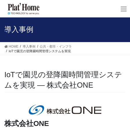
コ
ナ
ン
ビ
テ
ゲ
ン
ー
ツ
シ
導入事例
へ
ョ
ス
ン
キ
に
HOME
導入事例
公共・都市・インフラ
ッ
移
IoTで園児の登降園時間管理システムを実現
プ
動
IoTで園児の登降園時間管理システ
ムを実現 — 株式会社ONE
株式会社ONE