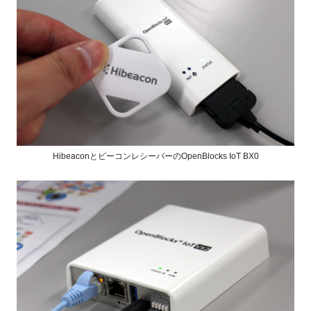
HibeaconとビーコンレシーバーのOpenBlocks IoT BX0