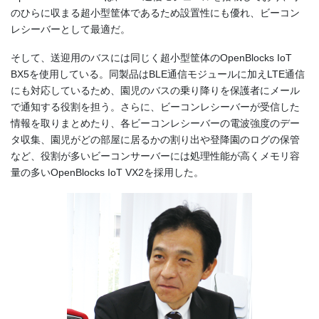
のひらに収まる超小型筐体であるため設置性にも優れ、ビーコン
レシーバーとして最適だ。
そして、送迎用のバスには同じく超小型筐体のOpenBlocks IoT
BX5を使用している。同製品はBLE通信モジュールに加えLTE通信
にも対応しているため、園児のバスの乗り降りを保護者にメール
で通知する役割を担う。さらに、ビーコンレシーバーが受信した
情報を取りまとめたり、各ビーコンレシーバーの電波強度のデー
タ収集、園児がどの部屋に居るかの割り出や登降園のログの保管
など、役割が多いビーコンサーバーには処理性能が高くメモリ容
量の多いOpenBlocks IoT VX2を採用した。