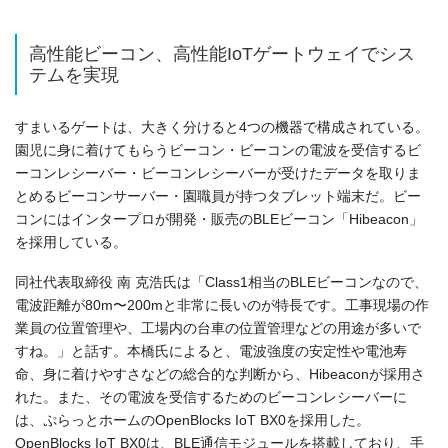
高性能ビーコン、高性能IoTゲートウェイでシス
テムを実現
すまいるゲートは、大きく分けると4つの機器で構成されている。
園児に身に着けてもらうビーコン・ビーコンの電波を受信するビ
ーコンレシーバー・ビーコンレシーバーが受けたデータを取りま
とめるビーコンサーバー・園職員が持つタブレット端末だ。ビー
コンにはインタープロが開発・販売のBLEビーコン「Hibeacon」
を採用している。
同社代表取締役 南 克浩氏は「Class1相当のBLEビーコンなので、
電波距離が80m〜200mと非常に長いのが特長です。工事現場の作
業員の位置管理や、工場内の台車の位置管理などの用途が多いで
すね。」と話す。本橋氏によると、電波強度の安定性や電池寿
命、身に着けやすさなどの総合的な判断から、Hibeaconが採用さ
れた。また、その電波を受信するためのビーコンレシーバーに
は、ぷらっとホームのOpenBlocks IoT BX0を採用した。
OpenBlocks IoT BX0は、BLE通信モジュールを搭載しており、手