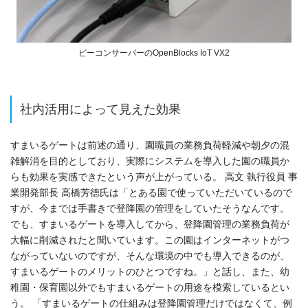
ビーコンサーバーのOpenBlocks IoT VX2
社内活用によって見えた効果
すまいるゲートは前述の通り、園職員の業務負荷軽減や朝夕の混
雑解消を目的としており、実際にシステムを導入した園の職員か
らも効果を実感できたという声が上がっている。 高文 執行役員 事
業開発部長 高橋芳徳氏は「とある園で使っていただいているので
すが、今までは手書きで登降園の管理をしていたそうなんです。
でも、すまいるゲートを導入してから、登降園管理の業務負荷が
大幅に削減されたと聞いています。この園はインターネットがつ
ながっていないのですが、そんな環境の中でも導入できるのが、
すまいるゲートのメリットのひとつですね。」と話し、また、幼
稚園・保育園以外でもすまいるゲートの用途を模索しているとい
う。 「すまいるゲートの仕組みは登降園管理だけではなくて、例