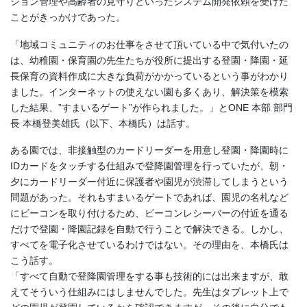
ション管理や高齢者の見守りといったシステム開発依頼を受けた
ことがきっかけであった。
「地域コミュニティのお仕事をさせて頂いている中で気付いたの
は、幼稚園・保育園の先生たちが役所に提出する登園・降園・延
長保育の資料作成に大きな負荷がかかっているという事がわかり
ました。インターネットの使えない園も多くあり、解決策を模索
した結果、”すまいるゲート”が作られました。」とONE 本部 部門
長 本橋登美雄氏（以下、本橋氏）は話す。
ある園では、非接触型のカードリーダーを用意し登園・降園時に
IDカードをタッチする仕組みで登降園管理を行っていたが、朝・
夕にカードリーダー付近に保護者や園児が渋滞してしまうという
問題があった。それもすまいるゲートであれば、園児の名札など
にビーコンを取り付けるため、ビーコンレシーバーの付近を通る
だけで登園・降園記録を自動で行うことで解決できる。しかし、
すべてを電子化させているわけではない。その理由を、本橋氏は
こう話す。
「すべて自動で登降園管理をする事も技術的には出来ますが、敢
えてそういう仕組みにはしませんでした。先生はタブレット上で