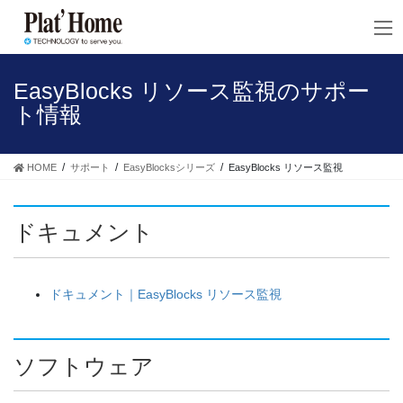
コ
ナ
ン
ビ
テ
ゲ
ン
ー
ツ
シ
EasyBlocks リソース監視のサポー
へ
ョ
ト情報
ス
ン
キ
に
ッ
移
HOME
サポート
EasyBlocksシリーズ
EasyBlocks リソース監視
プ
動
ドキュメント
ドキュメント｜EasyBlocks リソース監視
ソフトウェア