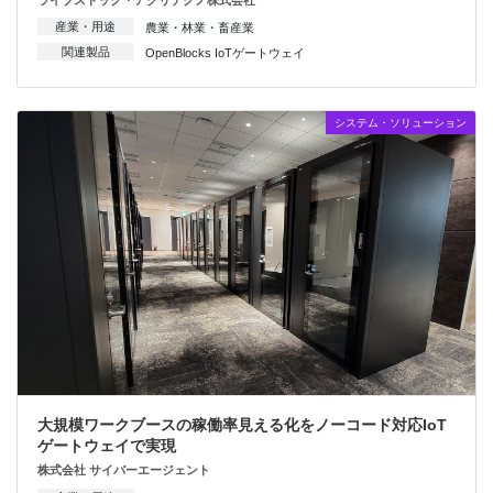
ライブストック・アグリテクノ株式会社
産業・用途
農業・林業・畜産業
関連製品
OpenBlocks IoTゲートウェイ
システム・ソリューション
大規模ワークブースの稼働率見える化をノーコード対応IoT
ゲートウェイで実現
株式会社 サイバーエージェント