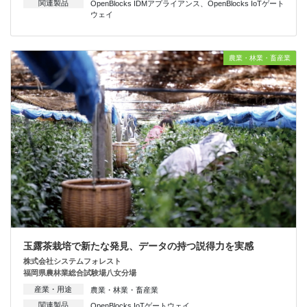
関連製品
OpenBlocks IDMアプライアンス
、
OpenBlocks IoTゲート
ウェイ
農業・林業・畜産業
玉露茶栽培で新たな発見、データの持つ説得力を実感
株式会社システムフォレスト
福岡県農林業総合試験場八女分場
産業・用途
農業・林業・畜産業
関連製品
OpenBlocks IoTゲートウェイ