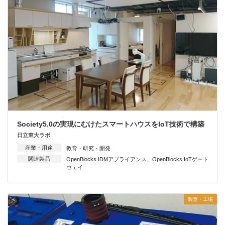
Society5.0の実現にむけたスマートハウスをIoT技術で構築
日立東大ラボ
産業・用途
教育・研究・開発
関連製品
OpenBlocks IDMアプライアンス
、
OpenBlocks IoTゲート
ウェイ
製造・工場