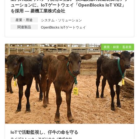
ューションに、IoTゲートウェイ「OpenBlocks IoT VX2」
を採用 — 菱機工業株式会社
産業・用途
システム・ソリューション
関連製品
OpenBlocks IoTゲートウェイ
農業・林業・畜産業
IoTで活動監視し、仔牛の命を守る