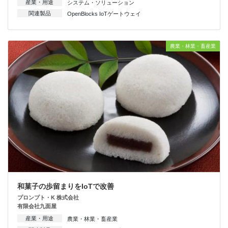
産業・用途
システム・ソリューション
関連製品
OpenBlocks IoTゲートウェイ
農業・林業・畜産業
和菓子の歩留まりをIoTで改善
プロンプト・K 株式会社
有限会社九面屋
産業・用途
農業・林業・畜産業