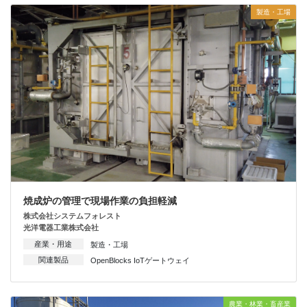
製造・工場
焼成炉の管理で現場作業の負担軽減
株式会社システムフォレスト
光洋電器工業株式会社
産業・用途
製造・工場
関連製品
OpenBlocks IoTゲートウェイ
農業・林業・畜産業