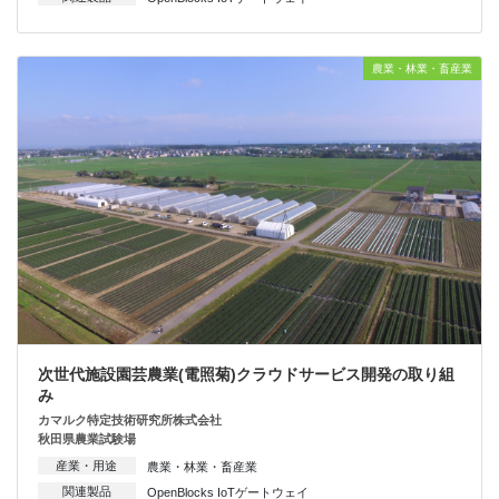
農業・林業・畜産業
次世代施設園芸農業(電照菊)クラウドサービス開発の取り組
み
カマルク特定技術研究所株式会社
秋田県農業試験場
産業・用途
農業・林業・畜産業
関連製品
OpenBlocks IoTゲートウェイ