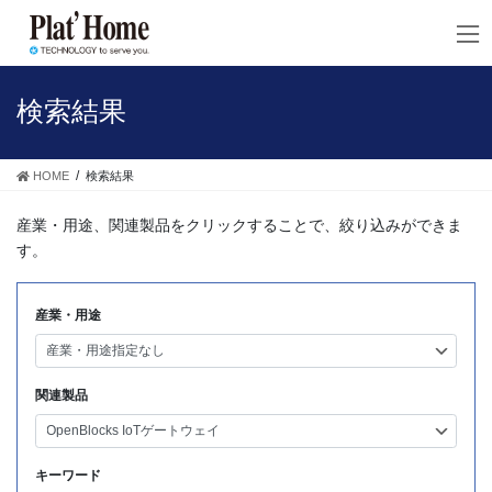
コ
ナ
ン
ビ
テ
ゲ
ン
ー
ツ
シ
検索結果
へ
ョ
ス
ン
キ
に
HOME
検索結果
ッ
移
プ
動
産業・用途、関連製品をクリックすることで、絞り込みができま
す。
産業・用途
関連製品
キーワード