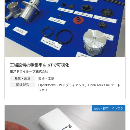
工場設備の稼働率をIoTで可視化
東洋ドライルーブ株式会社
産業・用途
製造・工場
関連製品
OpenBlocks IDMアプライアンス
、
OpenBlocks IoTゲート
ウェイ
公共・都市・インフラ